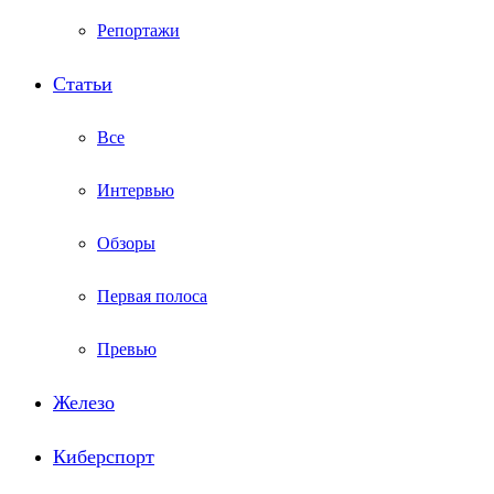
Репортажи
Статьи
Все
Интервью
Обзоры
Первая полоса
Превью
Железо
Киберспорт