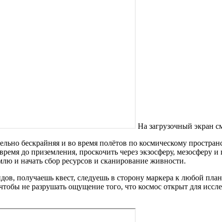
На загрузочный экран см
тельно бескрайняя и во время полётов по космическому простра
ремя до приземления, проскочить через экзосферу, мезосферу и 
емлю и начать сбор ресурсов и сканирование живности.
идов, получаешь квест, следуешь в сторону маркера к любой план
обы не разрушать ощущение того, что космос открыт для исслед