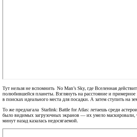
Тут нельзя не вспомнить
No Man’s Sky
, где Вселенная действи
полюбившейся планеты. Взглянуть на расстояние и примерное в
в поисках идеального места для посадки. А затем ступить на з
То же предлагала
Starlink: Battle for Atlas
: летаешь среди астеро
было видимых загрузочных экранов — их умело маскировали, чт
минут назад казалась недосягаемой.