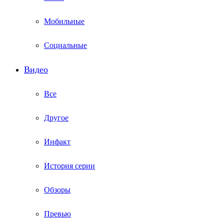
Мобильные
Социальные
Видео
Все
Другое
Инфакт
История серии
Обзоры
Превью