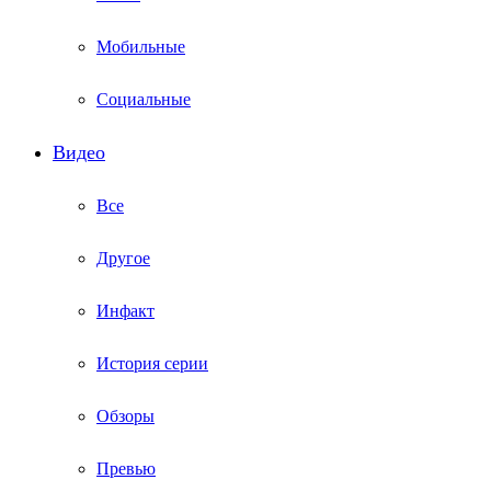
Мобильные
Социальные
Видео
Все
Другое
Инфакт
История серии
Обзоры
Превью