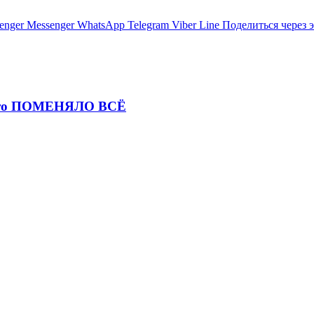
enger
Messenger
WhatsApp
Telegram
Viber
Line
Поделиться через 
и это ПОМЕНЯЛО ВСЁ