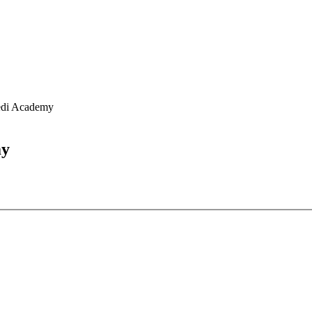
edi Academy
my