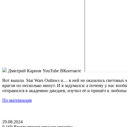
Дмитрий Карнов
YouTube ВКонтакте
Вот вышла
Star Wars Outlaws
и… в ней не оказалось световых 
врагов по несколько минут. И я задумался: а почему у нас воо
отправился в академию джедаев, изучил её и пришёл к любопы
По материалам
29.08.2024
0
169
Время чтения меньше минуты