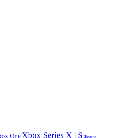
Xbox Series X | S
box One
Железо