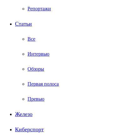
Репортажи
Статьи
Все
Интервью
Обзоры
Первая полоса
Превью
Железо
Киберспорт