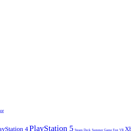
or
PlayStation 5
ayStation 4
X
Steam Deck
VR
Summer Game Fest