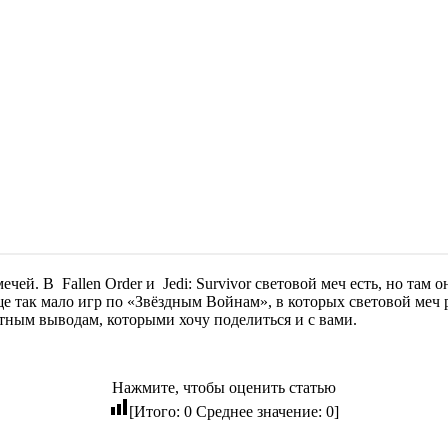
мечей. В
Fallen Order
и
Jedi: Survivor
световой меч есть, но там о
бще так мало игр по «Звёздным Войнам», в которых световой меч 
тным выводам, которыми хочу поделиться и с вами.
Нажмите, чтобы оценить статью
[Итого:
0
Среднее значение:
0
]