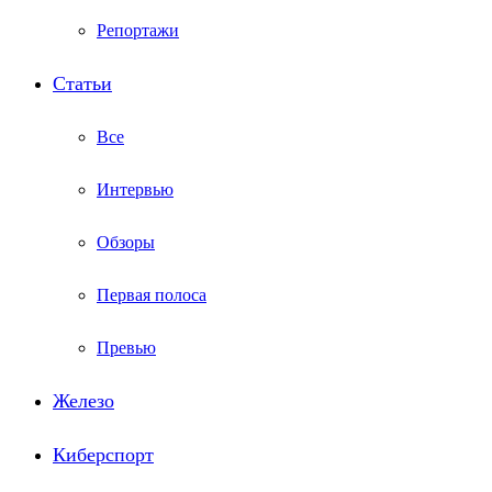
Репортажи
Статьи
Все
Интервью
Обзоры
Первая полоса
Превью
Железо
Киберспорт