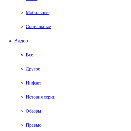
Мобильные
Социальные
Видео
Все
Другое
Инфакт
История серии
Обзоры
Превью