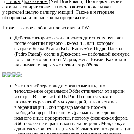
и
Нилом Дракманном
(Neil Druckmann). Во втором сезоне
авторы расширят сюжет и постараются вновь вызвать
у зрителей целую палитру эмоций. Также в материале
обнародовали новые кадры продолжения.
Ниже — самое любопытное из статьи EW:
Действие второго сезона происходит спустя пять лет
после событий первого. Джоэл и Элли, которых
сыграли
Белла Рэмси
(Bella Ramsey) и
Педро Паскаль
(Pedro Pascal), осели в Джексоне — небольшой коммуне,
во главе которой стоит Мария, жена Томми. Как видно
на снимке, у пары уже появился ребёнок.
Уже по трейлерам люди могли заметить, что
телосложение сериальной Эбби отличается от версии
из игры. В
The Last of Us Part II
героиня может
похвастать развитой мускулатурой, в то время как
в экранизации Эбби гораздо меньше похожа
на бодибилдера. По словам
Дракманна
, в сериале
немного иные приоритеты, поэтому физическая форма
Эбби более не играет такой важной роли. Мол, фокус
сдвинулся с экшена на драму. Кроме того, в экранизации