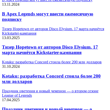
13.11.2024
В Apex Legends могут ввести ежемесячную
подписку
Тизер Hopetown от авторов Disco Elysium. 17 марта начнётся
Kickstarter-кампания
13.03.2025
Тизер Hopetown от авторов Disco Elysium. 17
марта начнётся Kickstarter-кампания
Kotaku: разработка Concord стоила более 200 млн долларов
31.10.2024
Kotaku: разработка Concord стоила более 200
млн долларов
Праздник цветения и новый чемпион — о втором сезоне
League of Legends
17.04.2025
Праздник цветения и новый чемпион — о