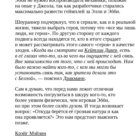
Эбби не нужно воспроизводить механики, похожие
на оные у Джоэла, так как разработчики старались
максимально развести геймплей за Элли и Эбби.
Шоураннер подчеркнул, что в сериале, как и в реальной
жизни, тяжело выбрать героя, потому что «все мы лишь
люди, не герои». По другую сторону от каждого
подвига всегда находятся те, кто в итоге страдает
и может рассматривать этого самого «героя» в качестве
злодея.
«Когда вы смотрите на
Кейтлин Дивер
, есть
в её глазах что-то, из-за чего вы ощущаете с ней связь.
Вне зависимости от того, что с ней происходит. Нам
было важно найти кого-то, с кем мы могли бы
установить связь так, как зрители делали это
с Беллой»
, — пояснил
Дракманн
.
Сам я думаю, что перед нами лежит отличная
возможность погрузиться в шкуру кого-то, кто
более уязвим физически, чем игровая Эбби,
но при этом более силён духом. И тогда возникает
вопрос: «Откуда берётся её грозная натура и как
она проявляется?» Это нам предстоит выяснить
позже.
Крэйг Мэйзин