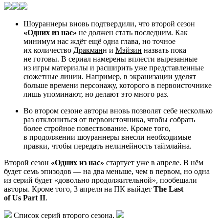
Шоураннеры вновь подтвердили, что второй сезон
«Одних из нас»
не должен стать последним. Как
минимум нас ждёт ещё одна глава, но точное
их количество
Дракман
н и
Мэйзин
назвать пока
не готовы. В сериал намерены вплести вырезанные
из игры материалы и расширить уже представленные
сюжетные линии. Например, в экранизации уделят
больше времени персонажу, которого в первоисточнике
лишь упоминают, но делают это много раз.
Во втором сезоне авторы вновь позволят себе несколько
раз отклониться от первоисточника, чтобы собрать
более стройное повествование. Кроме того,
в продолжении шоураннеры внесли необходимые
правки, чтобы передать нелинейность таймлайна.
Второй сезон
«Одних из нас»
стартует уже в апреле. В нём
будет семь эпизодов — на два меньше, чем в первом, но одна
из серий будет «довольно продолжительной», пообещали
авторы. Кроме того, 3 апреля на ПК выйдет
The Last
of Us Part II
.
Список серий второго сезона.