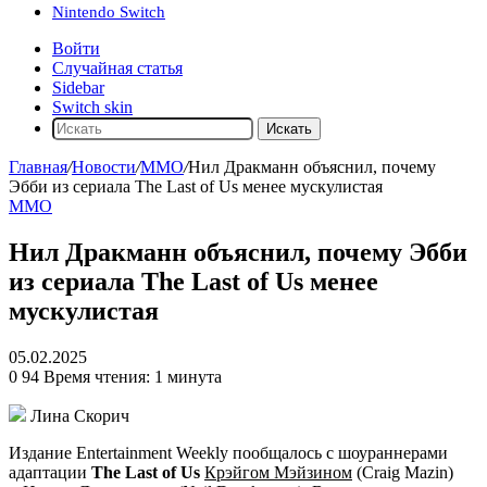
Nintendo Switch
Войти
Случайная статья
Sidebar
Switch skin
Искать
Главная
/
Новости
/
ММО
/
Нил Дракманн объяснил, почему
Эбби из сериала The Last of Us менее мускулистая
ММО
Нил Дракманн объяснил, почему Эбби
из сериала The Last of Us менее
мускулистая
05.02.2025
0
94
Время чтения: 1 минута
Лина Скорич
Издание Entertainment Weekly пообщалось с шоураннерами
адаптации
The Last of Us
Крэйгом Мэйзином
(Craig Mazin)