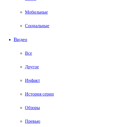
Мобильные
Социальные
Видео
Все
Другое
Инфакт
История серии
Обзоры
Превью