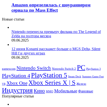
Amazon определилась с шоураннером
сериала по Mass Effect
Новые статьи
Nintendo перенесла премьеру фильма по The Legend of
Zelda на полтора месяца
09.06.2025
12 июня Konami расскажет больше о MGS Delta, Silent
Hill f и других играх
09.06.2025
PC
Nintendo Switch
Nintendo Switch 2
gamescom
PlayStation 3
PlayStation 5
PlayStation 4
Steam Deck
Summer Game Fest
Xbox Series X | S
Xbox One
Железо
VR
Индустрия
Кино
Мобильные
Фановые
ММО
Популярные статьи