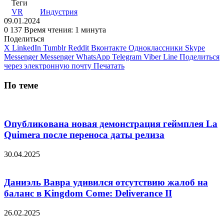
Теги
VR
Индустрия
09.01.2024
0
137
Время чтения: 1 минута
Поделиться
X
LinkedIn
Tumblr
Reddit
Вконтакте
Одноклассники
Skype
Messenger
Messenger
WhatsApp
Telegram
Viber
Line
Поделиться
через электронную почту
Печатать
По теме
Опубликована новая демонстрация геймплея La
Quimera после переноса даты релиза
30.04.2025
Даниэль Вавра удивился отсутствию жалоб на
баланс в Kingdom Come: Deliverance II
26.02.2025