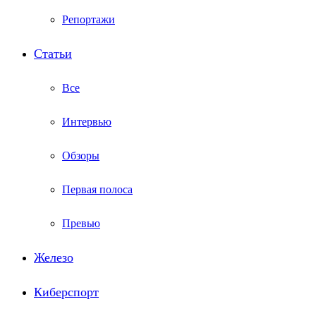
Репортажи
Статьи
Все
Интервью
Обзоры
Первая полоса
Превью
Железо
Киберспорт