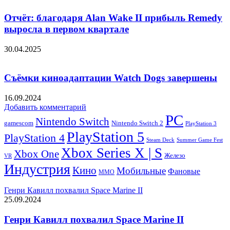
Отчёт: благодаря Alan Wake II прибыль Remedy
выросла в первом квартале
30.04.2025
Съёмки киноадаптации Watch Dogs завершены
16.09.2024
Добавить комментарий
PC
Nintendo Switch
Nintendo Switch 2
gamescom
PlayStation 3
PlayStation 5
PlayStation 4
Steam Deck
Summer Game Fest
Xbox Series X | S
Xbox One
Железо
VR
Индустрия
Кино
Мобильные
Фановые
ММО
Генри Кавилл похвалил Space Marine II
25.09.2024
Генри Кавилл похвалил Space Marine II