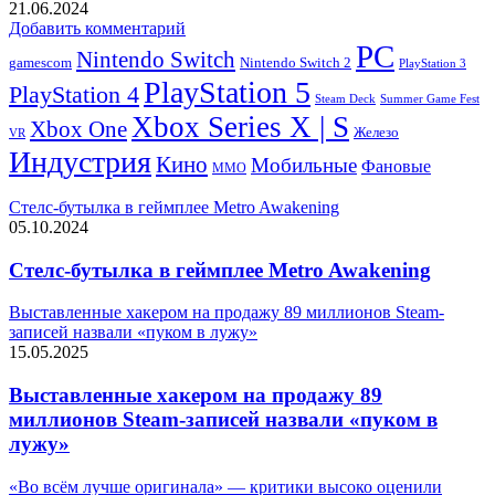
21.06.2024
Добавить комментарий
PC
Nintendo Switch
Nintendo Switch 2
gamescom
PlayStation 3
PlayStation 5
PlayStation 4
Steam Deck
Summer Game Fest
Xbox Series X | S
Xbox One
Железо
VR
Индустрия
Кино
Мобильные
Фановые
ММО
Стелс-бутылка в геймплее Metro Awakening
05.10.2024
Стелс-бутылка в геймплее Metro Awakening
Выставленные хакером на продажу 89 миллионов Steam-
записей назвали «пуком в лужу»
15.05.2025
Выставленные хакером на продажу 89
миллионов Steam-записей назвали «пуком в
лужу»
«Во всём лучше оригинала» — критики высоко оценили