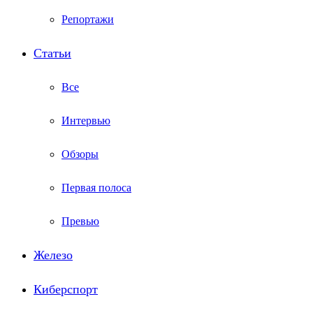
Репортажи
Статьи
Все
Интервью
Обзоры
Первая полоса
Превью
Железо
Киберспорт