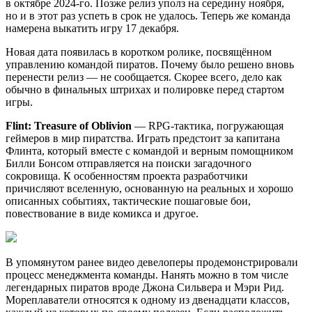
в октябре 2024-го. Позже релиз уполз на середину ноября,
но и в этот раз успеть в срок не удалось. Теперь же команда
намерена выкатить игру 17 декабря.
Новая дата появилась в коротком ролике, посвящённом
управлению командой пиратов. Почему было решено вновь
перенести релиз — не сообщается. Скорее всего, дело как
обычно в финальных штрихах и полировке перед стартом
игры.
Flint: Treasure of Oblivion
— RPG-тактика, погружающая
геймеров в мир пиратства. Играть предстоит за капитана
Флинта, который вместе с командой и верным помощником
Билли Бонсом отправляется на поиски загадочного
сокровища. К особенностям проекта разработчики
причисляют вселенную, основанную на реальных и хорошо
описанных событиях, тактические пошаговые бои,
повествование в виде комикса и другое.
В упомянутом ранее видео девелоперы продемонстрировали
процесс менеджмента команды. Нанять можно в том числе
легендарных пиратов вроде Джона Сильвера и Мэри Рид.
Мореплаватели относятся к одному из двенадцати классов,