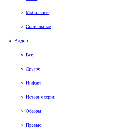
Мобильные
Социальные
Видео
Все
Другое
Инфакт
История серии
Обзоры
Превью