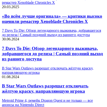
ремастер Xenoblade Chronicles X
20.03.2025
«Во всём лучше оригинала» — критики высоко
оценили ремастер Xenoblade Chronicles X
7 Days To Die: Обзор легендарного выживача, добравшегося
до релиза | Самый поздний выход из раннего доступа
30.06.2024
7 Days To Die: Обзор легендарного выживача,
добравшегося до релиза | Самый поздний выход
из раннего доступа
В Star Wars Outlaws разрешат отключать жёлтую краску,
направляющую игрока
01.08.2024
В Star Wars Outlaws разрешат отключать
жёлтую краску, направляющую игрока
Metroid Prime 4, ремейк Dragon Quest и не только — все
анонсы на Nintendo Direct