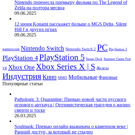
Nintendo перенесла премьеру фильма по The Legend of
Zelda на полтора месяца
09.06.2025
12 июня Konami расскажет больше о MGS Delta, Silent
Hill f и других играх
09.06.2025
PC
Nintendo Switch
Nintendo Switch 2
gamescom
PlayStation 3
PlayStation 5
PlayStation 4
Steam Deck
Summer Game Fest
Xbox Series X | S
Xbox One
Железо
VR
Индустрия
Кино
Мобильные
Фановые
ММО
Популярные статьи
Pathologic 3: Quarantine: Превью новой части русского
игрового артхауса | Оптимистическая трагедия о жизни,
смерти и тоске
26.03.2025
Soulmask: Превью онлайн-выживача о каменном веке |
Ранний доступ, за который не стыдно