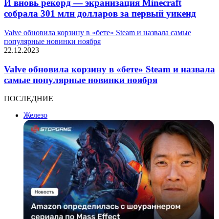
И вновь рекорд — экранизация Minecraft
собрала 301 млн долларов за первый уикенд
Valve обновила корзину в «бете» Steam и назвала самые
популярные новинки ноября
22.12.2023
Valve обновила корзину в «бете» Steam и назвала
самые популярные новинки ноября
ПОСЛЕДНИЕ
Железо