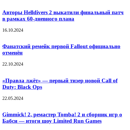
Авторы Helldivers 2 выкатили финальный патч
в рамках 60-дневного плана
16.10.2024
Фанатский ремейк первой Fallout официально
отменён
22.10.2024
«Правда лжёт» — первый тизер новой Call of
Duty: Black Ops
22.05.2024
Gimmick! 2, ремастер Tomba! 2 и сборник игр о
Бабси — итоги шоу Limited Run Games