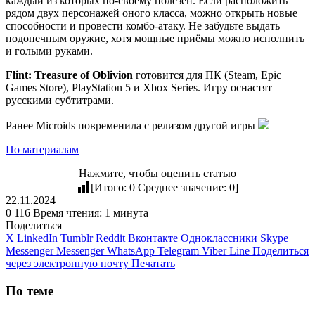
каждый из которых по-своему полезен. Если расположить
рядом двух персонажей оного класса, можно открыть новые
способности и провести комбо-атаку. Не забудьте выдать
подопечным оружие, хотя мощные приёмы можно исполнить
и голыми руками.
Flint: Treasure of Oblivion
готовится для ПК (Steam, Epic
Games Store), PlayStation 5 и Xbox Series. Игру оснастят
русскими субтитрами.
Ранее Microids повременила с релизом другой игры
По материалам
Нажмите, чтобы оценить статью
[Итого:
0
Среднее значение:
0
]
22.11.2024
0
116
Время чтения: 1 минута
Поделиться
X
LinkedIn
Tumblr
Reddit
Вконтакте
Одноклассники
Skype
Messenger
Messenger
WhatsApp
Telegram
Viber
Line
Поделиться
через электронную почту
Печатать
По теме