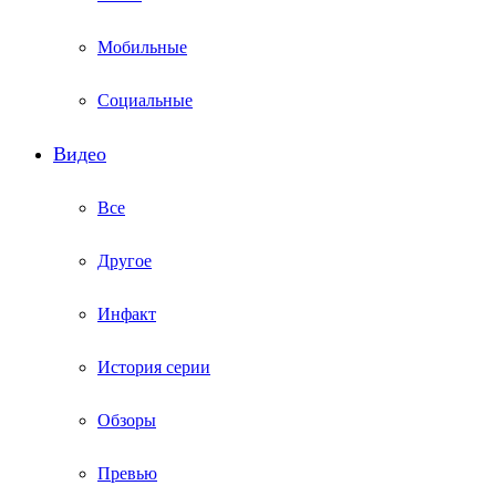
Мобильные
Социальные
Видео
Все
Другое
Инфакт
История серии
Обзоры
Превью