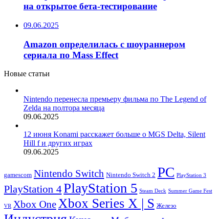
на открытое бета-тестирование
09.06.2025
Amazon определилась с шоураннером
сериала по Mass Effect
Новые статьи
Nintendo перенесла премьеру фильма по The Legend of
Zelda на полтора месяца
09.06.2025
12 июня Konami расскажет больше о MGS Delta, Silent
Hill f и других играх
09.06.2025
PC
Nintendo Switch
Nintendo Switch 2
gamescom
PlayStation 3
PlayStation 5
PlayStation 4
Steam Deck
Summer Game Fest
Xbox Series X | S
Xbox One
Железо
VR
Индустрия