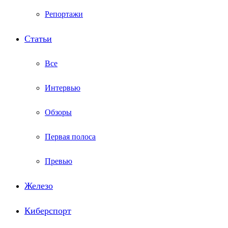
Репортажи
Статьи
Все
Интервью
Обзоры
Первая полоса
Превью
Железо
Киберспорт