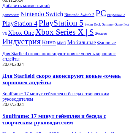
06.11.2024
Добавить комментарий
PC
Nintendo Switch
Nintendo Switch 2
gamescom
PlayStation 3
PlayStation 5
PlayStation 4
Steam Deck
Summer Game Fest
Xbox Series X | S
Xbox One
Железо
VR
Индустрия
Кино
Мобильные
Фановые
ММО
Для Starfield скоро анонсируют новые «очень хорошие»
апдейты
20.04.2024
Для Starfield скоро анонсируют новые «очень
хорошие» апдейты
Soulframe: 17 минут геймплея и беседа с творческим
руководителем
20.07.2024
Soulframe: 17 минут геймплея и беседа с
творческим руководителем