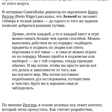
от этого недуга.
В интервью GamesRadar директор по окружению
Берто
Ритгер
(Berto Ritger) рассказал, что
Avowed
не загоняет
геймера в тесные рамки — до одного и того же задания
позволят добраться разными путями.
Думаю, почти каждый, а то и каждый квест в игре
можно начать больше чем одним способом. Можно
выполнять действия не по порядку: подбирать
предметы и отдавать их людям или убить
персонажа и всё такое — в смысле можно играть
не по порядку. Можно прийти в подземелье или
наоборот — не с той стороны, откуда приходят
обычно. И мы хотим, чтобы вы просто могли всё
это делать в зависимости от того, как
вы изучаете мир. Мы хотим постоянно
подпитывать дух исследования, путешествия
и чувство, будто вы в хорошем смысле
заблудились.
По мнению
Ритгера
, в основе ролевых игр лежит контент,
который легко пропустить. Как считает разработчик,