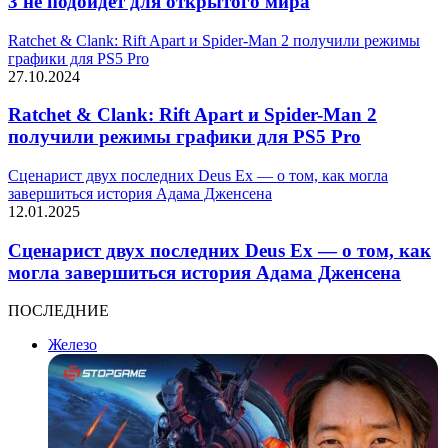
3 не подойдёт для открытого мира
Ratchet & Clank: Rift Apart и Spider-Man 2 получили режимы
графики для PS5 Pro
27.10.2024
Ratchet & Clank: Rift Apart и Spider-Man 2
получили режимы графики для PS5 Pro
Сценарист двух последних Deus Ex — о том, как могла
завершиться история Адама Дженсена
12.01.2025
Сценарист двух последних Deus Ex — о том, как
могла завершиться история Адама Дженсена
ПОСЛЕДНИЕ
Железо