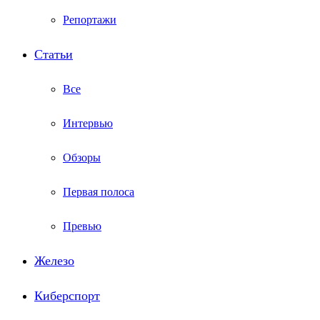
Репортажи
Статьи
Все
Интервью
Обзоры
Первая полоса
Превью
Железо
Киберспорт