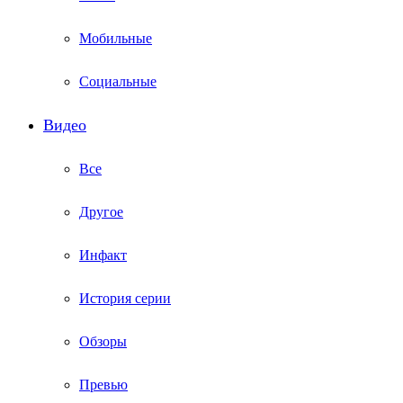
Мобильные
Социальные
Видео
Все
Другое
Инфакт
История серии
Обзоры
Превью