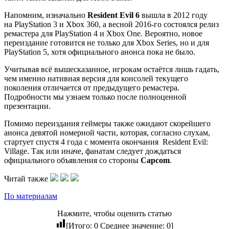
Напомним, изначально
Resident Evil 6
вышла в 2012 году
на PlayStation 3 и Xbox 360, а весной 2016-го состоялся релиз
ремастера для PlayStation 4 и Xbox One. Вероятно, новое
переиздание готовится не только для Xbox Series, но и для
PlayStation 5, хотя официального анонса пока не было.
Учитывая всё вышесказанное, игрокам остаётся лишь гадать,
чем именно нативная версия для консолей текущего
поколения отличается от предыдущего ремастера.
Подробности мы узнаем только после полноценной
презентации.
Помимо переиздания геймеры также ожидают скорейшего
анонса девятой номерной части, которая, согласно слухам,
стартует спустя 4 года с момента окончания
Resident Evil:
Village
. Так или иначе, фанатам следует дождаться
официального объявления со стороны
Capcom
.
Читай также
По материалам
Нажмите, чтобы оценить статью
[Итого:
0
Среднее значение:
0
]