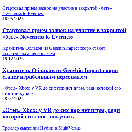
Стартовал приём заявок на участие в закрытой «бете»
Neverness to Everness
16.05.2025
Стартовал приём заявок на участие в закрытой
«бете» Neverness to Everness
Хранитель Облаков из Genshin Impact скоро станет
играбельным персонажем
18.12.2023
Хранитель Облаков из Genshin Impact скоро
станет играбельным персонажем
«Отец» Xbox: у VR до сих пор нет игры, ради которой его
стоит покупать
28.02.2025
«Отец» Xbox: у VR до сих пор нет игры, ради
которой его стоит покупать
Трейлер амазонки Нубии в MultiVersus