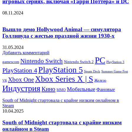
игровых сериях, включая «Гарри Поттера» и DC
08.11.2024
Вышло демо Hollywood Animal — симулятора
Голливуда с жестью праздной жизни 1930-х
31.05.2024
Добавить комментарий
PC
Nintendo Switch
Nintendo Switch 2
gamescom
PlayStation 3
PlayStation 5
PlayStation 4
Steam Deck
Summer Game Fest
Xbox Series X | S
Xbox One
Железо
VR
Индустрия
Кино
Мобильные
Фановые
ММО
South of Midnight стартовала с крайне низким онлайном в
Steam
10.04.2025
South of Midnight стартовала с крайне низким
онлайном в Steam