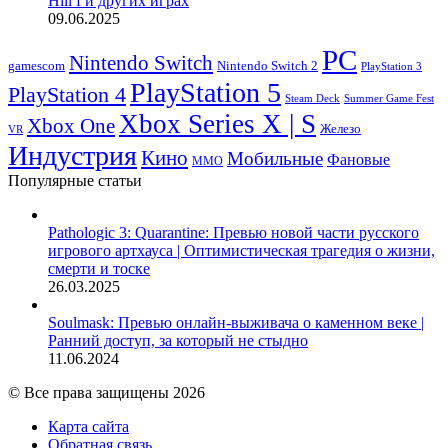
Hill f и других играх
09.06.2025
PC
Nintendo Switch
Nintendo Switch 2
gamescom
PlayStation 3
PlayStation 5
PlayStation 4
Steam Deck
Summer Game Fest
Xbox Series X | S
Xbox One
Железо
VR
Индустрия
Кино
Мобильные
Фановые
ММО
Популярные статьи
Pathologic 3: Quarantine: Превью новой части русского
игрового артхауса | Оптимистическая трагедия о жизни,
смерти и тоске
26.03.2025
Soulmask: Превью онлайн-выживача о каменном веке |
Ранний доступ, за который не стыдно
11.06.2024
© Все права защищены 2026
Карта сайта
Обратная связь