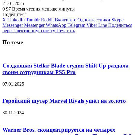
21.01.2025
0
97
Время чтения меньше минуты
Поделиться
X
LinkedIn
Tumblr
Reddit
Вконтакте
Одноклассники
Skype
Messenger
Messenger
WhatsApp
Telegram
Viber
Line
Поделиться
через электронную почту
Печатать
По теме
Создавшая Stellar Blade студия Shift Up раздала
своим сотрудникам PS5 Pro
07.01.2025
Геройский шутер Marvel Rivals ушёл на золото
30.11.2024
Warner Bros. сконцентрируется на четырёх