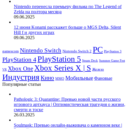
Nintendo перенесла премьеру фильма по The Legend of
Zelda на полтора месяца
09.06.2025
12 июня Konami расскажет больше о MGS Delta, Silent
Hill f и других играх
09.06.2025
PC
Nintendo Switch
Nintendo Switch 2
gamescom
PlayStation 3
PlayStation 5
PlayStation 4
Steam Deck
Summer Game Fest
Xbox Series X | S
Xbox One
Железо
VR
Индустрия
Кино
Мобильные
Фановые
ММО
Популярные статьи
Pathologic 3: Quarantine: Превью новой части русского
игрового артхауса | Оптимистическая трагедия о жизни,
смерти и тоске
26.03.2025
Soulmask: Превью онлайн-выживача о каменном веке |