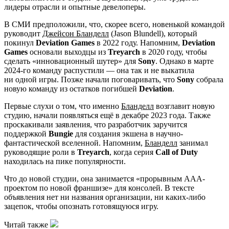
лидеры отрасли и опытные девелоперы.
В СМИ предположили, что, скорее всего, новенькой командой
руководит
Джейсон Бланделл
(Jason Blundell), который
покинул
Deviation Games
в 2022 году. Напомним,
Deviation
Games
основали выходцы из
Treyarch
в 2020 году, чтобы
сделать «инновационный шутер» для
Sony
. Однако в марте
2024-го команду распустили — она так и не выкатила
ни одной игры. Позже начали поговаривать, что
Sony
собрала
новую команду из остатков погибшей
Deviation
.
Первые слухи о том, что именно
Бланделл
возглавит новую
студию, начали появляться ещё в декабре 2023 года. Также
проскакивали заявления, что разработчик заручится
поддержкой
Bungie
для создания экшена в научно-
фантастической вселенной. Напомним,
Бланделл
занимал
руководящие роли в
Treyarch
, когда серия
Call of Duty
находилась на пике популярности.
Что до новой студии, она занимается «прорывным ААА-
проектом по новой франшизе» для консолей. В тексте
объявления нет ни названия организации, ни каких-либо
зацепок, чтобы опознать готовящуюся игру.
Читай также