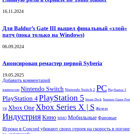
16.11.2024
Для Baldur’s Gate III вышел финальный «злой»
патч (пока только на Windows)
06.09.2024
Анонсирован ремастер первой Syberia
19.05.2025
Добавить комментарий
PC
Nintendo Switch
Nintendo Switch 2
gamescom
PlayStation 3
PlayStation 5
PlayStation 4
Steam Deck
Summer Game Fest
Xbox Series X | S
Xbox One
Железо
VR
Индустрия
Кино
Мобильные
Фановые
ММО
Игроки в Concord убивают своих героев на скорость в погоне