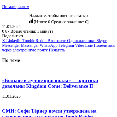
По материалам
Нажмите, чтобы оценить статью
[Итого:
0
Среднее значение:
0
]
11.01.2025
0
87
Время чтения: 1 минута
Поделиться
X
LinkedIn
Tumblr
Reddit
Вконтакте
Одноклассники
Skype
Messenger
Messenger
WhatsApp
Telegram
Viber
Line
Поделиться
через электронную почту
Печатать
По теме
«Больше и лучше оригинала» — критики
довольны Kingdom Come: Deliverance II
11.01.2025
СМИ: Софи Тёрнер почти утверждена на
главную роль в сериале по Tomb Raider