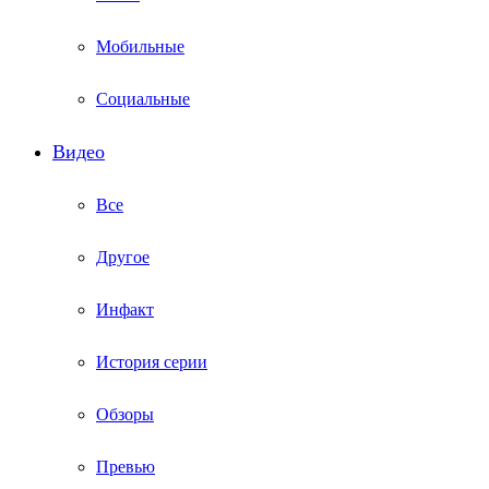
Мобильные
Социальные
Видео
Все
Другое
Инфакт
История серии
Обзоры
Превью