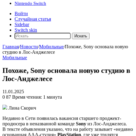
Nintendo Switch
Войти
Случайная статья
Sidebar
Switch skin
Искать
Главная
/
Новости
/
Мобильные
/
Похоже, Sony основала новую
студию в Лос-Анджелесе
Мобильные
Похоже, Sony основала новую студию в
Лос-Анджелесе
11.01.2025
0
87
Время чтения: 1 минута
Лина Скорич
Недавно в Сети появилась вакансия старшего проджект-
продюсера в неназванной команде
Sony
из Лос-Анджелеса.
В тексте объявления указано, что на работу зазывает «недавно
основанная ААА-студия»
PlayStation
, где уже трудятся