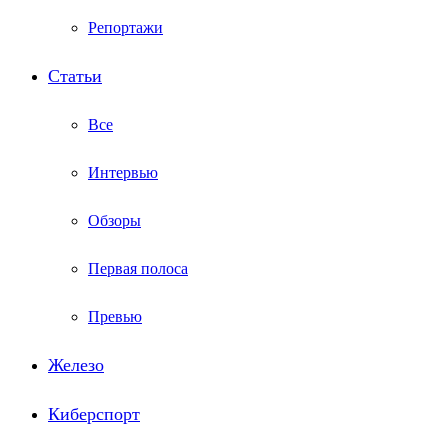
Репортажи
Статьи
Все
Интервью
Обзоры
Первая полоса
Превью
Железо
Киберспорт