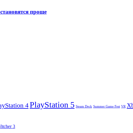
 становятся проще
PlayStation 5
ayStation 4
X
Steam Deck
VR
Summer Game Fest
itcher 3