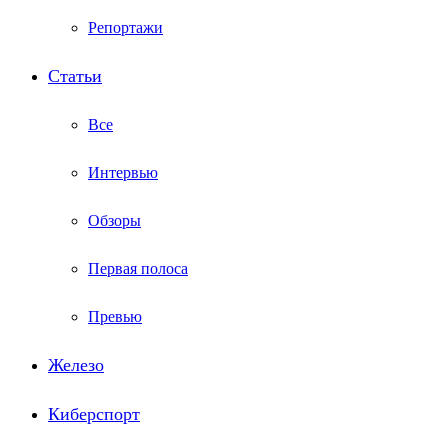
Репортажи
Статьи
Все
Интервью
Обзоры
Первая полоса
Превью
Железо
Киберспорт