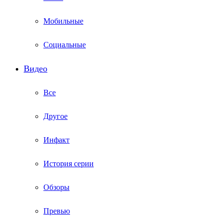
Мобильные
Социальные
Видео
Все
Другое
Инфакт
История серии
Обзоры
Превью