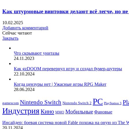
Как штурмовые винтовки делают всё легче, но не
10.02.2025
Добавить комментарий
Сейчас читают
Закрыть
Что скрывают унитазы
24.11.2023
Как gzDOOM перевернул игру и создал бумер-шутеры
22.10.2024
Когда цензуры нет | Ужасные игры RPG Maker
28.06.2024
PC
Nintendo Switch
Pl
Nintendo Switch 2
gamescom
PlayStation 3
Индустрия
Кино
Мобильные
Фановые
ММО
Инсайдер: боевая система новой Fable похожа на оную из The W
20.11.2024