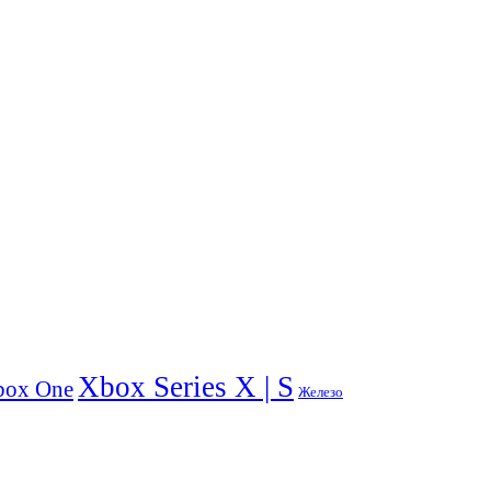
Xbox Series X | S
box One
Железо