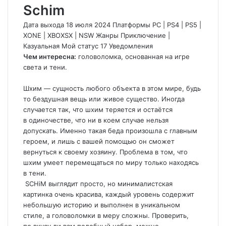
Schim
Дата выхода 18 июля 2024 Платформы PC
|
PS4
|
PS5
|
XONE
|
XBOXSX
|
NSW Жанры Приключение
|
Казуальная
Мой статус
17
Уведомления
Чем интересна:
головоломка, основанная на игре
света и тени.
Шхим — сущность любого объекта в этом мире, будь
то бездушная вещь или живое существо. Иногда
случается так, что шхим теряется и остаётся
в одиночестве, что ни в коем случае нельзя
допускать. Именно такая беда произошла с главным
героем, и лишь с вашей помощью он сможет
вернуться к своему хозяину. Проблема в том, что
шхим умеет перемещаться по миру только находясь
в тени.
SCHiM
выглядит просто, но минималистская
картинка очень красива, каждый уровень содержит
небольшую историю и выполнен в уникальном
стиле, а головоломки в меру сложны. Проверить,