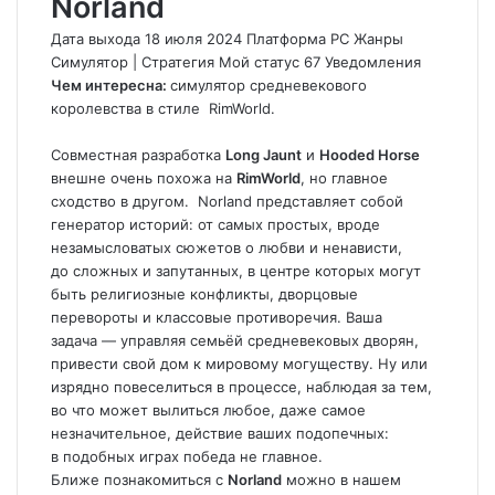
Norland
Дата выхода 18 июля 2024 Платформа PC Жанры
Симулятор
|
Стратегия
Мой статус
67
Уведомления
Чем интересна:
симулятор средневекового
королевства в стиле
RimWorld
.
Совместная разработка
Long Jaunt
и
Hooded Horse
внешне очень похожа на
RimWorld
, но главное
сходство в другом.
Norland
представляет собой
генератор историй: от самых простых, вроде
незамысловатых сюжетов о любви и ненависти,
до сложных и запутанных, в центре которых могут
быть религиозные конфликты, дворцовые
перевороты и классовые противоречия. Ваша
задача — управляя семьёй средневековых дворян,
привести свой дом к мировому могуществу. Ну или
изрядно повеселиться в процессе, наблюдая за тем,
во что может вылиться любое, даже самое
незначительное, действие ваших подопечных:
в подобных играх победа не главное.
Ближе познакомиться с
Norland
можно в нашем