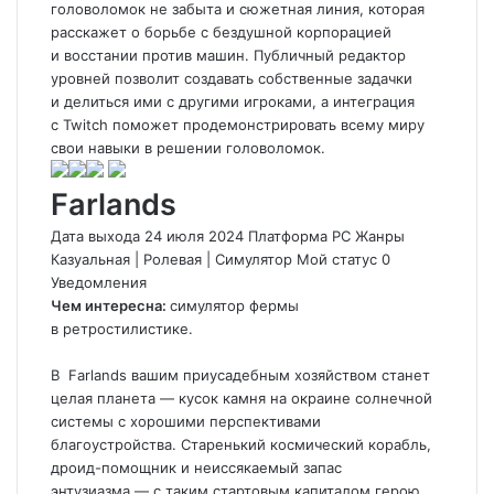
головоломок не забыта и сюжетная линия, которая
расскажет о борьбе с бездушной корпорацией
и восстании против машин. Публичный редактор
уровней позволит создавать собственные задачки
и делиться ими с другими игроками, а интеграция
с Twitch поможет продемонстрировать всему миру
свои навыки в решении головоломок.
Farlands
Дата выхода 24 июля 2024 Платформа PC Жанры
Казуальная
|
Ролевая
|
Симулятор
Мой статус
0
Уведомления
Чем интересна:
симулятор фермы
в ретростилистике.
В
Farlands
вашим приусадебным хозяйством станет
целая планета — кусок камня на окраине солнечной
системы с хорошими перспективами
благоустройства. Старенький космический корабль,
дроид-помощник и неиссякаемый запас
энтузиазма — с таким стартовым капиталом герою