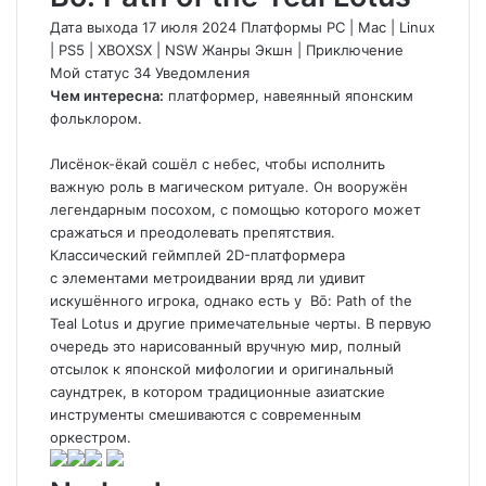
Дата выхода 17 июля 2024 Платформы PC
|
Mac
|
Linux
|
PS5
|
XBOXSX
|
NSW Жанры Экшн
|
Приключение
Мой статус
34
Уведомления
Чем интересна:
платформер, навеянный японским
фольклором.
Лисёнок-ёкай сошёл с небес, чтобы исполнить
важную роль в магическом ритуале. Он вооружён
легендарным посохом, с помощью которого может
сражаться и преодолевать препятствия.
Классический геймплей 2D-платформера
с элементами метроидвании вряд ли удивит
искушённого игрока, однако есть у
Bō: Path of the
Teal Lotus
и другие примечательные черты. В первую
очередь это нарисованный вручную мир, полный
отсылок к японской мифологии и оригинальный
саундтрек, в котором традиционные азиатские
инструменты смешиваются с современным
оркестром.