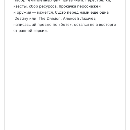
Набор геймплейных фич привычный: перестрелки,
квесты, сбор ресурсов, прокачка персонажей
и оружия — кажется, будто перед нами ещё одна
Destiny
или
The Division
.
Алексей Лихачёв
,
написавший превью по «бете», остался не в восторге
от ранней версии.