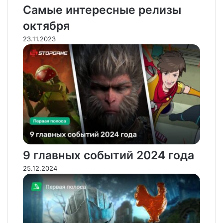
э
Самые интересные релизы
л
октября
е
к
23.11.2023
т
р
о
н
н
у
ю
п
о
ч
т
9 главных событий 2024 года
у
25.12.2024