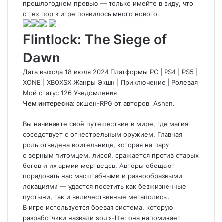
прошлогоднем превью — только имейте в виду, что
с тех пор в игре появилось много нового.
Flintlock: The Siege of
Dawn
Дата выхода 18 июля 2024 Платформы PC
|
PS4
|
PS5
|
XONE
|
XBOXSX Жанры Экшн
|
Приключение
|
Ролевая
Мой статус
126
Уведомления
Чем интересна:
экшен-RPG от авторов
Ashen
.
Вы начинаете своё путешествие в мире, где магия
соседствует с огнестрельным оружием. Главная
роль отведена воительнице, которая на пару
с верным питомцем, лисой, сражается против старых
богов и их армии мертвецов. Авторы обещают
порадовать нас масштабными и разнообразными
локациями — удастся посетить как безжизненные
пустыни, так и величественные мегаполисы.
В игре используется боевая система, которую
разработчики назвали souls-lite: она напоминает