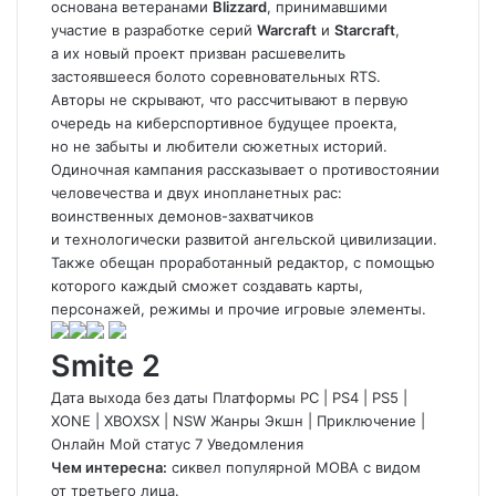
основана ветеранами
Blizzard
, принимавшими
участие в разработке серий
Warcraft
и
Starcraft
,
а их новый проект призван расшевелить
застоявшееся болото соревновательных RTS.
Авторы не скрывают, что рассчитывают в первую
очередь на киберспортивное будущее проекта,
но не забыты и любители сюжетных историй.
Одиночная кампания рассказывает о противостоянии
человечества и двух инопланетных рас:
воинственных демонов-захватчиков
и технологически развитой ангельской цивилизации.
Также обещан проработанный редактор, с помощью
которого каждый сможет создавать карты,
персонажей, режимы и прочие игровые элементы.
Smite 2
Дата выхода без даты Платформы PC
|
PS4
|
PS5
|
XONE
|
XBOXSX
|
NSW Жанры Экшн
|
Приключение
|
Онлайн
Мой статус
7
Уведомления
Чем интересна:
сиквел популярной MOBA с видом
от третьего лица.