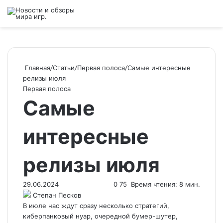
Войти
Switch ski
Искат
М
Главная
/
Статьи
/
Первая полоса
/
Самые интересные
релизы июля
Первая полоса
Самые
интересные
релизы июля
29.06.2024
0
75
Время чтения: 8 мин.
Степан Песков
В июле нас ждут сразу несколько стратегий,
киберпанковый нуар, очередной бумер-шутер,