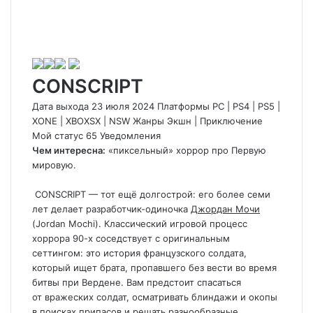
CONSCRIPT
Дата выхода 23 июля 2024 Платформы PC
|
PS4
|
PS5
|
XONE
|
XBOXSX
|
NSW Жанры Экшн
|
Приключение
Мой статус
65
Уведомления
Чем интересна:
«пиксельный» хоррор про Первую
мировую.
CONSCRIPT
— тот ещё долгострой: его более семи
лет делает разработчик-одиночка
Джордан Мочи
(Jordan Mochi). Классический игровой процесс
хоррора 90-х соседствует с оригинальным
сеттингом: это история французского солдата,
который ищет брата, пропавшего без вести во время
битвы при Вердене. Вам предстоит спасаться
от вражеских солдат, осматривать блиндажи и окопы
в поисках припасов и решать разнообразные