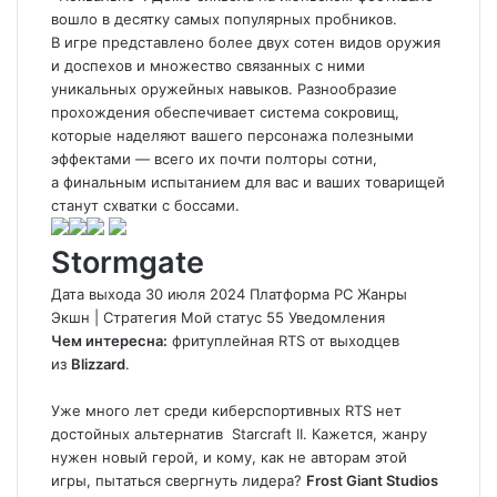
вошло в десятку самых популярных пробников.
В игре представлено более двух сотен видов оружия
и доспехов и множество связанных с ними
уникальных оружейных навыков. Разнообразие
прохождения обеспечивает система сокровищ,
которые наделяют вашего персонажа полезными
эффектами — всего их почти полторы сотни,
а финальным испытанием для вас и ваших товарищей
станут схватки с боссами.
Stormgate
Дата выхода 30 июля 2024 Платформа PC Жанры
Экшн
|
Стратегия
Мой статус
55
Уведомления
Чем интересна:
фритуплейная RTS от выходцев
из
Blizzard
.
Уже много лет среди киберспортивных RTS нет
достойных альтернатив
Starcraft II
. Кажется, жанру
нужен новый герой, и кому, как не авторам этой
игры, пытаться свергнуть лидера?
Frost Giant Studios