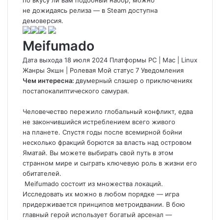
по вкусу ли вам подобный набор, можно
не дожидаясь релиза — в Steam доступна
демоверсия.
Meifumado
Дата выхода 18 июля 2024 Платформы PC
|
Mac
|
Linux
Жанры Экшн
|
Ролевая
Мой статус
7
Уведомления
Чем интересна:
двумерный слэшер о приключениях
постапокалиптического самурая.
Человечество пережило глобальный конфликт, едва
не закончившийся истреблением всего живого
на планете. Спустя годы после всемирной бойни
несколько фракций борются за власть над островом
Яматай. Вы можете выбирать свой путь в этом
странном мире и сыграть ключевую роль в жизни его
обитателей.
Meifumado
состоит из множества локаций.
Исследовать их можно в любом порядке — игра
придерживается принципов метроидвании. В бою
главный герой использует богатый арсенал —