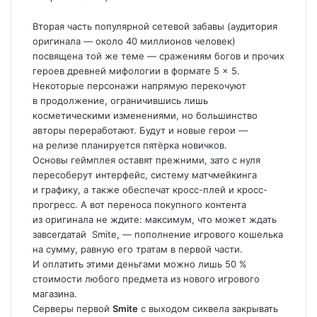
Вторая часть популярной сетевой забавы (аудитория
оригинала — около 40 миллионов человек)
посвящена той же теме — сражениям богов и прочих
героев древней мифологии в формате 5 × 5.
Некоторые персонажи напрямую перекочуют
в продолжение, ограничившись лишь
косметическими изменениями, но большинство
авторы переработают. Будут и новые герои —
на релизе планируется пятёрка новичков.
Основы геймплея оставят прежними, зато с нуля
пересоберут интерфейс, систему матчмейкинга
и графику, а также обеспечат кросс-плей и кросс-
прогресс. А вот переноса покупного контента
из оригинала не ждите: максимум, что может ждать
завсегдатай
Smite
, — пополнение игрового кошелька
на сумму, равную его тратам в первой части.
И оплатить этими деньгами можно лишь 50 %
стоимости любого предмета из нового игрового
магазина.
Серверы первой
Smite
с выходом сиквела закрывать