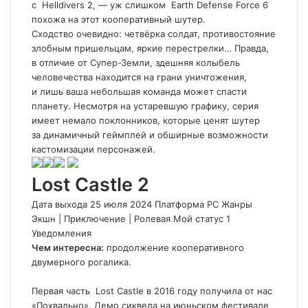
с
Helldivers 2
, — уж слишком
Earth Defense Force 6
похожа на этот кооперативный шутер.
Сходство очевидно: четвёрка солдат, противостояние
злобным пришельцам, яркие перестрелки… Правда,
в отличие от Супер-Земли, здешняя колыбель
человечества находится на грани уничтожения,
и лишь ваша небольшая команда может спасти
планету. Несмотря на устаревшую графику, серия
имеет немало поклонников, которые ценят шутер
за динамичный геймплей и обширные возможности
кастомизации персонажей.
Lost Castle 2
Дата выхода 25 июля 2024 Платформа PC Жанры
Экшн
|
Приключение
|
Ролевая
Мой статус
1
Уведомления
Чем интересна:
продолжение кооперативного
двумерного рогалика.
Первая часть
Lost Castle
в 2016 году получила от нас
«Похвально». Демо сиквела на июньском фестивале