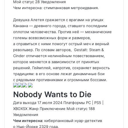
Мой статус
28
Уведомления
Чем интересна: стимпанковая метроидвания.
Девушка Алетея сражается с врагами на улицах
Канаана — древнего города, ставшего последним
оплотом человечества. Против неё — механические
големы всевозможных форм и размеров,
а справиться с ними помогут острый меч и верный
револьвер. По словам авторов,
Gestalt: Steam &
Cinder
отличается нелинейным повествованием,
которое меняется в зависимости от принятых
решений. Геймплей, напротив, сохраняет верность
традициям: в его основе лежат динамичные бои
с рядовыми противниками и огромными боссами.
Nobody Wants to Die
Дата выхода 17 июля 2024 Платформы PC
|
PS5
|
XBOXSX Жанр Приключение
Мой статус
188
Уведомления
Чем интересна:
киберпанковый нуар-детектив
о Нью-Йорке 2329 года.