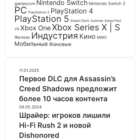
Nintendo Switch
Nintendo Switch 2
gamescom
PC
PlayStation 4
PlayStation 3
PlayStation 5
Steam Deck
Summer Game Fest
Xbox Series X | S
Xbox One
VR
Индустрия
Кино
Железо
ММО
Мобильные
Фановые
П
11.01.2025
е
Первое DLC для Assassin’s
р
Creed Shadows предложит
в
о
более 10 часов контента
е
Ш
09.05.2024
D
р
Шрайер: игроков лишили
L
а
C
Hi-Fi Rush 2 и новой
й
д
е
Dishonored
л
р