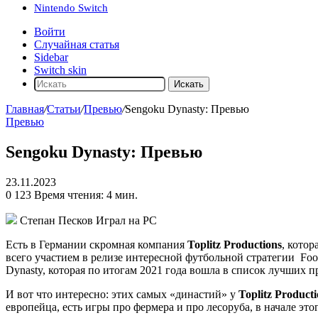
Nintendo Switch
Войти
Случайная статья
Sidebar
Switch skin
Искать
Главная
/
Статьи
/
Превью
/
Sengoku Dynasty: Превью
Превью
Sengoku Dynasty: Превью
23.11.2023
0
123
Время чтения: 4 мин.
Степан Песков
Играл на PC
Есть в Германии скромная компания
Toplitz Productions
, кото
всего участием в релизе интересной футбольной стратегии
Foo
Dynasty
, которая по итогам 2021 года вошла в список лучших п
И вот что интересно: этих самых «династий» у
Toplitz Producti
европейца, есть игры про фермера и про лесоруба, в начале эт