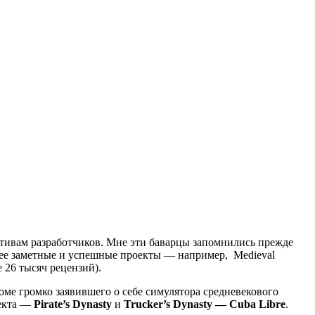
ктивам разработчиков. Мне эти баварцы запомнились прежде
олее заметные и успешные проекты — например,
Medieval
 26 тысяч рецензий).
оме громко заявившего о себе симулятора средневекового
оекта —
Pirate’s Dynasty
и
Trucker’s Dynasty — Cuba Libre
.