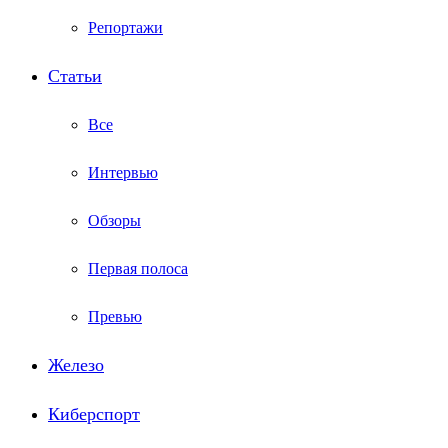
Репортажи
Статьи
Все
Интервью
Обзоры
Первая полоса
Превью
Железо
Киберспорт