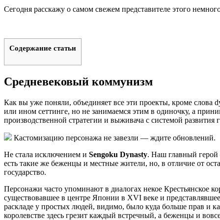
Сегодня расскажу о самом свежем представителе этого немног
Содержание статьи
Средневековый коммунизм
Как вы уже поняли, объединяет все эти проекты, кроме слова d
или ином сеттинге, но не занимаемся этим в одиночку, а прин
производственной стратегии и выживача с системой развития г
Кастомизацию персонажа не завезли — ждите обновлений.
Не стала исключением и
Sengoku Dynasty
. Наш главный герой
есть такие же беженцы и местные жители, но, в отличие от ост
государство.
Персонажи часто упоминают в диалогах некое Крестьянское кор
существовавшее в центре Японии в XVI веке и представлявшее
раскладе у простых людей, видимо, было куда больше прав и 
королевстве здесь грезит каждый встречный, а беженцы и вовс