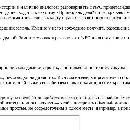
тории и наличию диалогов: разговаривать с NPC придётся едва 
когда не сводятся к скупому «Привет, как дела?» и раскрывают
то помогают исследовать карту и рассказывают полноценную ис
ешних земель. Именно у него необходимо получить разрешение 
 душой. Заметно это как в разговорах с NPC и квестах, так и 
пришли сюда домики строить, а не только за цветением сакуры в
но, без оглядки на династию. В самом начале, когда жителей соб
т типичный выживач: собираем палки и камни, из них крафтим
одвинутых вещей понадобятся верстаки и отдельные рабочие мес
ой взгляд, немного затянут — чтобы построить обычный домик с
амые простые, не сосредоточены в одном месте: например, в пои