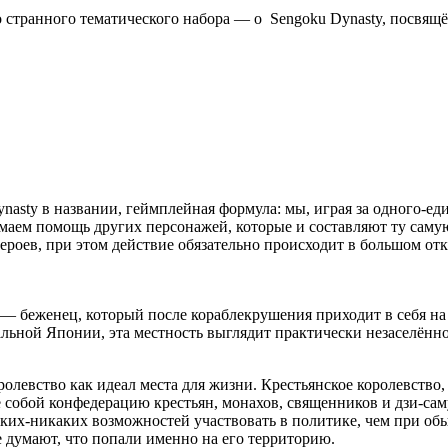
о странного тематического набора — о
Sengoku Dynasty
, посвящ
ynasty в названии, геймплейная формула: мы, играя за одного-е
имаем помощь других персонажей, которые и составляют ту саму
ероев, при этом действие обязательно происходит в большом отк
 — беженец, который после кораблекрушения приходит в себя на
альной Японии, эта местность выглядит практически незаселённой
олевство как идеал места для жизни. Крестьянское королевство,
 собой конфедерацию крестьян, монахов, священников и дзи-са
каких-никаких возможностей участвовать в политике, чем при об
е думают, что попали именно на его территорию.