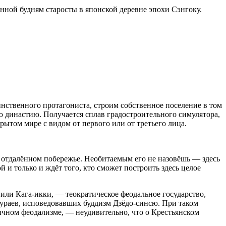
ённой будням старосты в японской деревне эпохи Сэнгоку.
динственного протагониста, строим собственное поселение в том
ю династию. Получается сплав градостроительного симулятора,
рытом мире с видом от первого или от третьего лица.
 отдалённом побережье. Необитаемым его не назовёшь — здесь
 и только и ждёт того, кто сможет построить здесь целое
 или Кага-икки, — теократическое феодальное государство,
мураев, исповедовавших буддизм Дзёдо-синсю. При таком
ычном феодализме, — неудивительно, что о Крестьянском