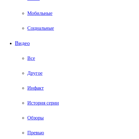
Мобильные
Социальные
Видео
Все
Другое
Инфакт
История серии
Обзоры
Превью