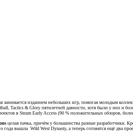
рая занимается изданием небольших игр, помогая молодым колле
tball, Tactics & Glory
пятилетней давности, хотя были у них и б
роектов в Steam Early Access (90 % положительных обзоров, более
ons
целая пачка, причём у большинства разные разработчики. Кр
ого года вышла
Wild West Dynasty
, а теперь готовятся ещё два пр