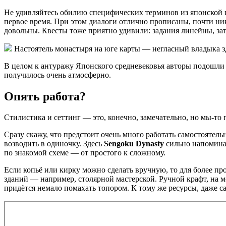
Не удивляйтесь обилию специфических терминов из японской ис
первое время. При этом диалоги отлично прописаны, почти ни
довольны. Квесты тоже приятно удивили: задания линейны, за
Настоятель монастыря на юге карты — негласный владыка зд
В целом к антуражу Японского средневековья авторы подошли с
получилось очень атмосферно.
Опять работа?
Стилистика и сеттинг — это, конечно, замечательно, но мы-то 
Сразу скажу, что предстоит очень много работать самостоятель
возводить в одиночку. Здесь
Sengoku Dynasty
сильно напоминае
по знакомой схеме — от простого к сложному.
Если копьё или кирку можно сделать вручную, то для более пр
зданий — например, столярной мастерской. Ручной крафт, на м
придётся немало помахать топором. К тому же ресурсы, даже с