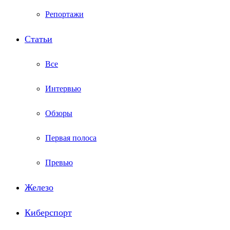
Репортажи
Статьи
Все
Интервью
Обзоры
Первая полоса
Превью
Железо
Киберспорт