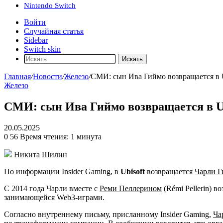
Nintendo Switch
Войти
Случайная статья
Sidebar
Switch skin
Искать
Главная
/
Новости
/
Железо
/
СМИ: сын Ива Гиймо возвращается в U
Железо
СМИ: сын Ива Гиймо возвращается в Ub
20.05.2025
0
56
Время чтения: 1 минута
Никита Шилин
По информации Insider Gaming, в
Ubisoft
возвращается
Чарли 
С 2014 года Чарли вместе с
Реми Пеллерином
(Rémi Pellerin) в
занимающейся Web3-играми.
Согласно внутреннему письму, присланному Insider Gaming,
Ча