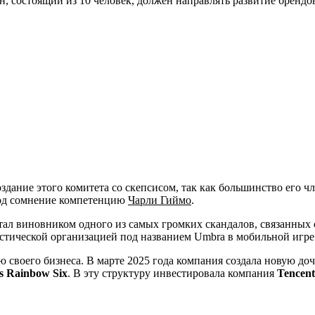
, состоящий из 10 человек, должен направлять развитие брендо
здание этого комитета со скепсисом, так как большинство его 
под сомнение компетенцию
Чарли Гиймо
.
 стал виновником одного из самых громких скандалов, связанных
ристической организацией под названием Umbra в мобильной игр
оего бизнеса. В марте 2025 года компания создала новую дочер
s Rainbow Six
. В эту структуру инвестировала компания
Tencent