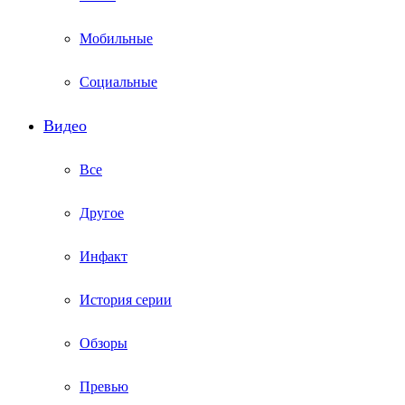
Мобильные
Социальные
Видео
Все
Другое
Инфакт
История серии
Обзоры
Превью