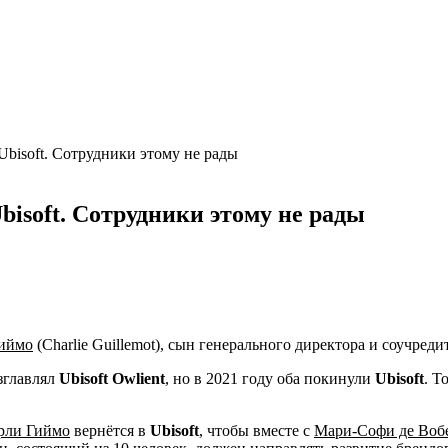
bisoft. Сотрудники этому не рады
isoft. Сотрудники этому не рады
Гиймо
(Charlie Guillemot), сын генерального директора и соучред
озглавлял
Ubisoft Owlient
, но в 2021 году оба покинули
Ubisoft
. Т
рли Гиймо
вернётся в
Ubisoft
, чтобы вместе с
Мари-Софи де Воб