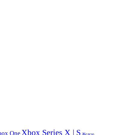
Xbox Series X | S
box One
Железо