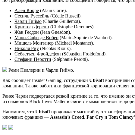
по трансформации компании. В сообщении говорится, что орган
Ален Корре
(Alain Corre).
Сесиль Руссейль
(Cécile Russeil).
Чарли Гиймо
(Charlie Guillemot).
Кристоф Деренн
(Christophe Derennes).
Жан Гесдон
(Jean Guesdon).
Мари-Софи де Вобер
(Marie-Sophie de Waubert).
Мишель Монтанер
(Michaël Montaner).
Николя Риу
(Nicolas Rioux).
Себастьен Фройдефон
(Sébastien Froidefond).
Стефани Перотти
(Stéphanie Perotti).
Реми Пеллерин
и
Чарли Гиймо.
Как сообщает Insider Gaming, сотрудники
Ubisoft
восприняли со
компании. Также работники французской корпорации ставят 
Ранее Чарли подвергался резкой критике за то, что именно он
из символов Black Lives Matter в связи с вымышленной терро
Напомним, что
Ubisoft
продолжает масштабную трансформацию св
ключевых франшиз —
Assassin’s Creed
,
Far Cry
и
Tom Clancy’