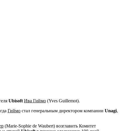
ителя
Ubisoft
Ива Гиймо
(Yves Guillemot).
огда
Гиймо
стал генеральным директором компании
Unagi
,
ер
(Marie-Sophie de Waubert) возглавить Комитет