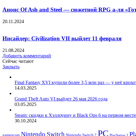
Анонс Of Ash and Steel — сюжетной RPG а-ля «Го
20.11.2024
Инсайдер: Civilization VII выйдет 11 февраля
21.08.2024
Добавить комментарий
Сейчас читают
Закрыть
Final Fantasy XVI купили более 3,5 млн раз — у неё крох
14.03.2025
Grand Theft Auto VI выйдет 26 мая 2026 года
03.05.2025
Steam: скидки к Хэллоуину и Black Ops 6 на первом мест
30.10.2024
PC
Nintendo Switch
Pl
Nintendo Switch 2
gamescom
PlayStation 3