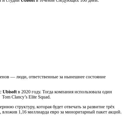
в и студий
Ubisoft
в течение следующих 100 дней.
членов — люди, ответственные за нынешнее состояние
 с
Ubisoft
в 2020 году. Тогда компания использовала один
е
Tom Clancy’s Elite Squad
.
нюю структуру, которая будет отвечать за развитие трёх
, вложив 1,16 миллиарда евро за миноритарный пакет акций.