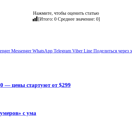
Нажмите, чтобы оценить статью
[Итого:
0
Среднее значение:
0
]
enger
Messenger
WhatsApp
Telegram
Viber
Line
Поделиться через 
0 — цены стартуют от $299
зумеров» с ума