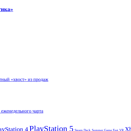
тика»
отный «хвост» из продаж
е еженедельного чарта
PlayStation 5
ayStation 4
X
Steam Deck
VR
Summer Game Fest