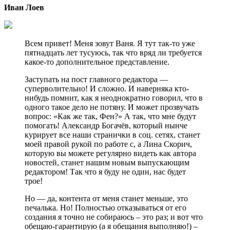
Иван Лоев
Всем привет! Меня зовут Ваня. Я тут так-то уже
пятнадцать лет тусуюсь, так что вряд ли требуется
какое-то дополнительное представление.
Заступать на пост главного редактора —
суперволнтельно! И сложно. И наверняка кто-
нибудь помнит, как я неоднократно говорил, что в
одного такое дело не потяну. И может прозвучать
вопрос: «Как же так, Фен?» А так, что мне будут
помогать! Александр Богачёв, который нынче
курирует все наши странички в соц. сетях, станет
моей правой рукой по работе с, а Лина Скорич,
которую вы можете регулярно видеть как автора
новостей, станет нашим новым выпускающим
редактором! Так что я буду не один, нас будет
трое!
Но — да, контента от меня станет меньше, это
печалька. Но! Полностью отказываться от его
создания я точно не собираюсь – это раз; и вот что
обещаю-гарантирую (а я обещания выполняю!) –