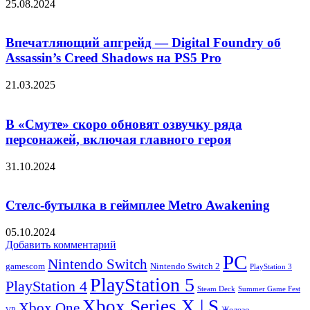
25.08.2024
Впечатляющий апгрейд — Digital Foundry об
Assassin’s Creed Shadows на PS5 Pro
21.03.2025
В «Смуте» скоро обновят озвучку ряда
персонажей, включая главного героя
31.10.2024
Стелс-бутылка в геймплее Metro Awakening
05.10.2024
Добавить комментарий
PC
Nintendo Switch
Nintendo Switch 2
gamescom
PlayStation 3
PlayStation 5
PlayStation 4
Steam Deck
Summer Game Fest
Xbox Series X | S
Xbox One
Железо