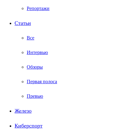
Репортажи
Статьи
Все
Интервью
Обзоры
Первая полоса
Превью
Железо
Киберспорт