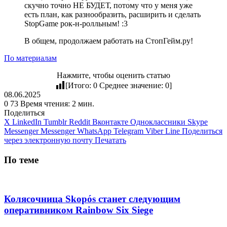
скучно точно НЕ БУДЕТ, потому что у меня уже
есть план, как разнообразить, расширить и сделать
StopGame рок-н-ролльным! :3
В общем, продолжаем работать на СтопГейм.ру!
По материалам
Нажмите, чтобы оценить статью
[Итого:
0
Среднее значение:
0
]
08.06.2025
0
73
Время чтения: 2 мин.
Поделиться
X
LinkedIn
Tumblr
Reddit
Вконтакте
Одноклассники
Skype
Messenger
Messenger
WhatsApp
Telegram
Viber
Line
Поделиться
через электронную почту
Печатать
По теме
Колясочница Skopós станет следующим
оперативником Rainbow Six Siege