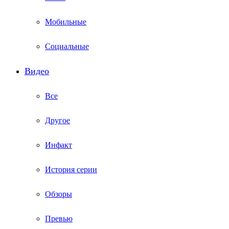
Мобильные
Социальные
Видео
Все
Другое
Инфакт
История серии
Обзоры
Превью