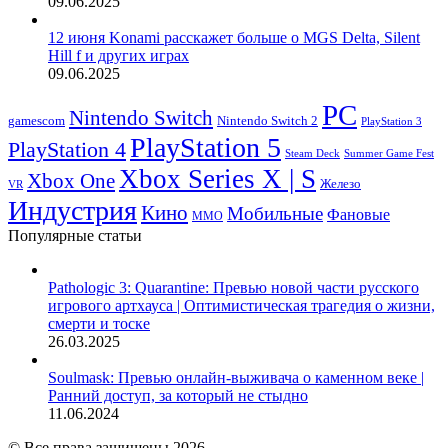
09.06.2025
12 июня Konami расскажет больше о MGS Delta, Silent
Hill f и других играх
09.06.2025
PC
Nintendo Switch
Nintendo Switch 2
gamescom
PlayStation 3
PlayStation 5
PlayStation 4
Steam Deck
Summer Game Fest
Xbox Series X | S
Xbox One
Железо
VR
Индустрия
Кино
Мобильные
Фановые
ММО
Популярные статьи
Pathologic 3: Quarantine: Превью новой части русского
игрового артхауса | Оптимистическая трагедия о жизни,
смерти и тоске
26.03.2025
Soulmask: Превью онлайн-выживача о каменном веке |
Ранний доступ, за который не стыдно
11.06.2024
© Все права защищены 2026