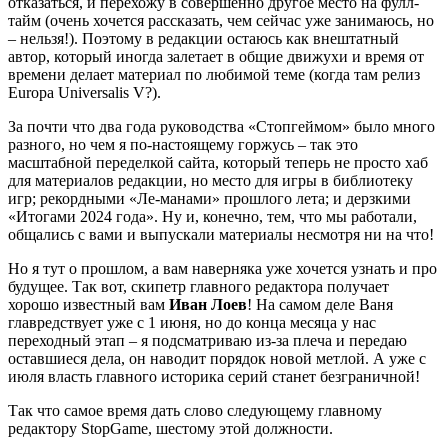
отказаться, и перехожу в совершенно другое место на фулл-
тайм (очень хочется рассказать, чем сейчас уже занимаюсь, но
– нельзя!). Поэтому в редакции остаюсь как внештатный
автор, который иногда залетает в общие движухи и время от
времени делает материал по любимой теме (когда там релиз
Europa Universalis V?).
За почти что два года руководства «Стопгеймом» было много
разного, но чем я по-настоящему горжусь – так это
масштабной переделкой сайта, который теперь не просто хаб
для материалов редакции, но место для игры в библиотеку
игр; рекордными «Ле-манами» прошлого лета; и дерзкими
«Итогами 2024 года». Ну и, конечно, тем, что мы работали,
общались с вами и выпускали материалы несмотря ни на что!
Но я тут о прошлом, а вам наверняка уже хочется узнать и про
будущее. Так вот, скипетр главного редактора получает
хорошо известный вам
Иван Лоев
! На самом деле Ваня
главредствует уже с 1 июня, но до конца месяца у нас
переходный этап – я подсматриваю из-за плеча и передаю
оставшиеся дела, он наводит порядок новой метлой. А уже с
июля власть главного историка серий станет безграничной!
Так что самое время дать слово следующему главному
редактору StopGame, шестому этой должности.