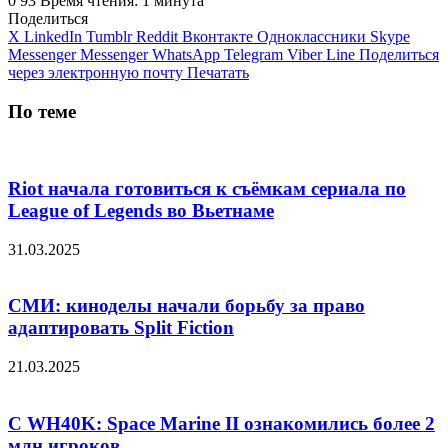
0
93
Время чтения: 1 минута
Поделиться
X
LinkedIn
Tumblr
Reddit
Вконтакте
Одноклассники
Skype
Messenger
Messenger
WhatsApp
Telegram
Viber
Line
Поделиться
через электронную почту
Печатать
По теме
Riot начала готовиться к съёмкам сериала по
League of Legends во Вьетнаме
31.03.2025
СМИ: киноделы начали борьбу за право
адаптировать Split Fiction
21.03.2025
С WH40K: Space Marine II ознакомились более 2
млн игроков