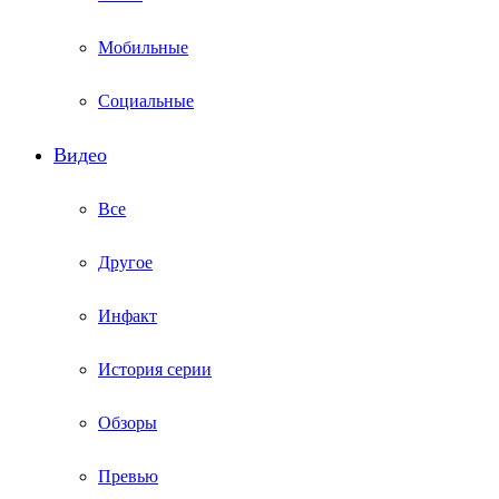
Мобильные
Социальные
Видео
Все
Другое
Инфакт
История серии
Обзоры
Превью