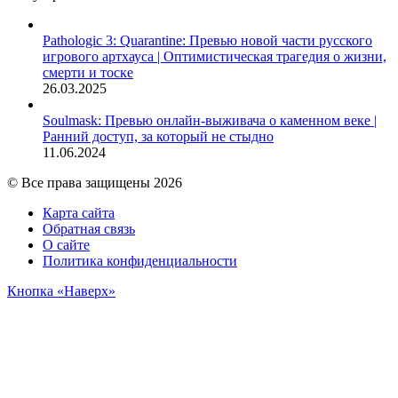
Pathologic 3: Quarantine: Превью новой части русского
игрового артхауса | Оптимистическая трагедия о жизни,
смерти и тоске
26.03.2025
Soulmask: Превью онлайн-выживача о каменном веке |
Ранний доступ, за который не стыдно
11.06.2024
© Все права защищены 2026
Карта сайта
Обратная связь
О сайте
Политика конфиденциальности
Кнопка «Наверх»