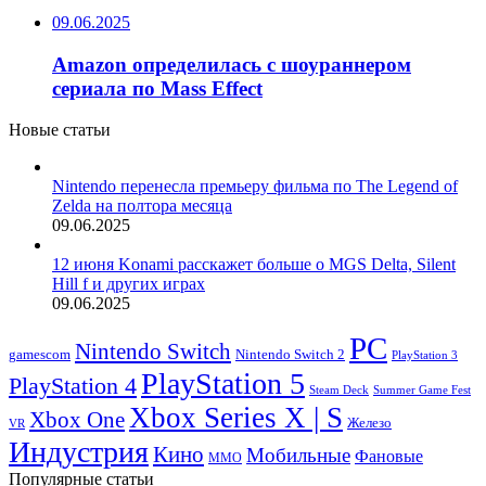
09.06.2025
Amazon определилась с шоураннером
сериала по Mass Effect
Новые статьи
Nintendo перенесла премьеру фильма по The Legend of
Zelda на полтора месяца
09.06.2025
12 июня Konami расскажет больше о MGS Delta, Silent
Hill f и других играх
09.06.2025
PC
Nintendo Switch
Nintendo Switch 2
gamescom
PlayStation 3
PlayStation 5
PlayStation 4
Steam Deck
Summer Game Fest
Xbox Series X | S
Xbox One
Железо
VR
Индустрия
Кино
Мобильные
Фановые
ММО
Популярные статьи