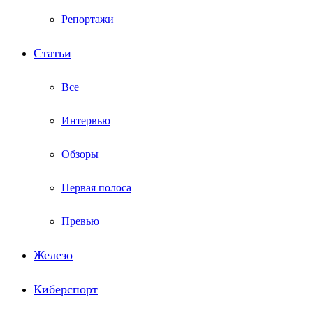
Репортажи
Статьи
Все
Интервью
Обзоры
Первая полоса
Превью
Железо
Киберспорт