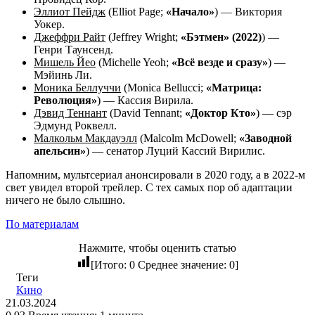
Эллиот Пейдж
(Elliot Page;
«Начало»
) — Виктория
Уокер.
Джеффри Райт
(Jeffrey Wright;
«Бэтмен» (2022)
) —
Генри Таунсенд.
Мишель Йео
(Michelle Yeoh;
«Всё везде и сразу»
) —
Мэйинь Ли.
Моника Беллуччи
(Monica Bellucci;
«Матрица:
Революция»
) — Кассия Вирила.
Дэвид Теннант
(David Tennant;
«Доктор Кто»
) — сэр
Эдмунд Роквелл.
Малкольм Макдауэлл
(Malcolm McDowell;
«Заводной
апельсин»
) — сенатор Луций Кассий Вирилис.
Напомним, мультсериал анонсировали в 2020 году, а в 2022-м
свет увидел второй трейлер. С тех самых пор об адаптации
ничего не было слышно.
По материалам
Нажмите, чтобы оценить статью
[Итого:
0
Среднее значение:
0
]
Теги
Кино
21.03.2024