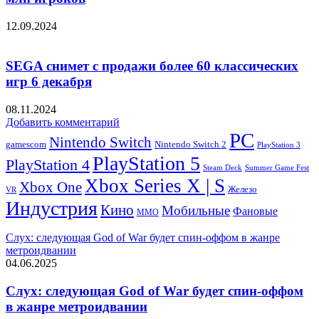
12.09.2024
SEGA снимет с продажи более 60 классических
игр 6 декабря
08.11.2024
Добавить комментарий
PC
Nintendo Switch
Nintendo Switch 2
gamescom
PlayStation 3
PlayStation 5
PlayStation 4
Steam Deck
Summer Game Fest
Xbox Series X | S
Xbox One
Железо
VR
Индустрия
Кино
Мобильные
Фановые
ММО
Слух: следующая God of War будет спин-оффом в жанре
метроидвании
04.06.2025
Слух: следующая God of War будет спин-оффом
в жанре метроидвании