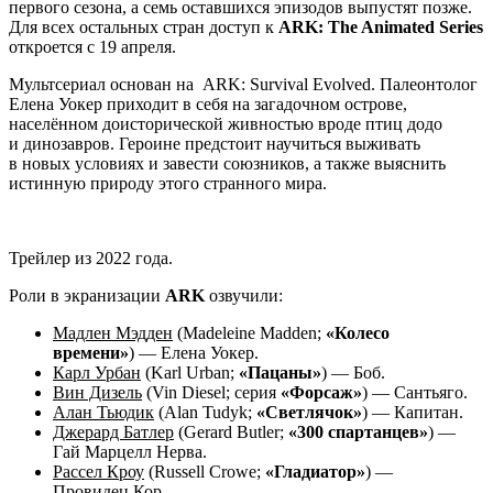
первого сезона, а семь оставшихся эпизодов выпустят позже.
Для всех остальных стран доступ к
ARK: The Animated Series
откроется с 19 апреля.
Мультсериал основан на
ARK: Survival Evolved
. Палеонтолог
Елена Уокер приходит в себя на загадочном острове,
населённом доисторической живностью вроде птиц додо
и динозавров. Героине предстоит научиться выживать
в новых условиях и завести союзников, а также выяснить
истинную природу этого странного мира.
Трейлер из 2022 года.
Роли в экранизации
ARK
озвучили:
Мадлен Мэдден
(Madeleine Madden;
«Колесо
времени»
) — Елена Уокер.
Карл Урбан
(Karl Urban;
«Пацаны»
) — Боб.
Вин Дизель
(Vin Diesel; серия
«Форсаж»
) — Сантьяго.
Алан Тьюдик
(Alan Tudyk;
«Светлячок»
) — Капитан.
Джерард Батлер
(Gerard Butler;
«300 спартанцев»
) —
Гай Марцелл Нерва.
Рассел Кроу
(Russell Crowe;
«Гладиатор»
) —
Провидец Кор.